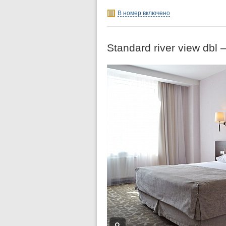
В номер включено
Standard river view dbl