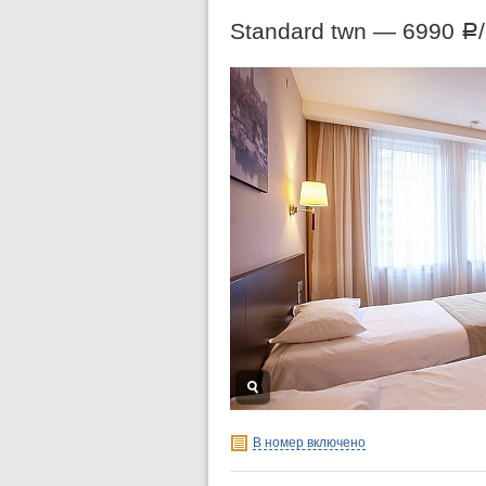
Standard twn —
6990
Р
В номер включено