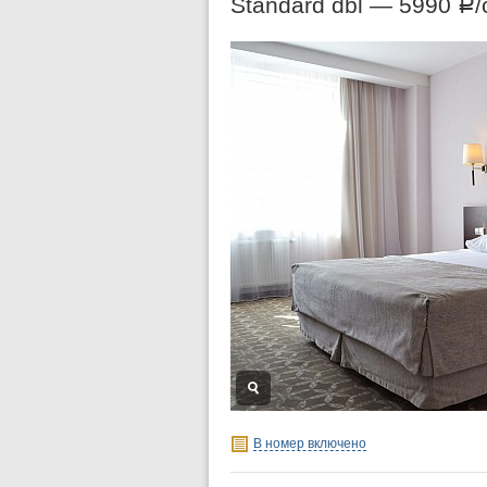
Standard dbl —
5990
/
Р
В номер включено