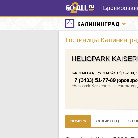
Бронировани
КАЛИНИНГРАД
Гостиницы Калинингра
HELIOPARK KAISE
Калининград
,
улица Октябрьская, 
+7 (3433) 51-77-89
(брониро
«Heliopark Kaiserhof» - в самом с
НОМЕРА
ОТЗЫВЫ (1)
О Г