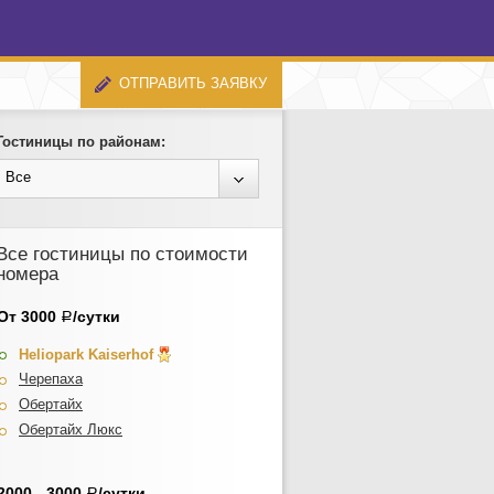
ОТПРАВИТЬ ЗАЯВКУ
Гостиницы по районам:
Все
Все гостиницы по стоимости
номера
От 3000
/сутки
Р
Heliopark Kaiserhof
Черепаха
Обертайх
Обертайх Люкс
2000 - 3000
/сутки
Р