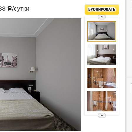
88
/сутки
Р