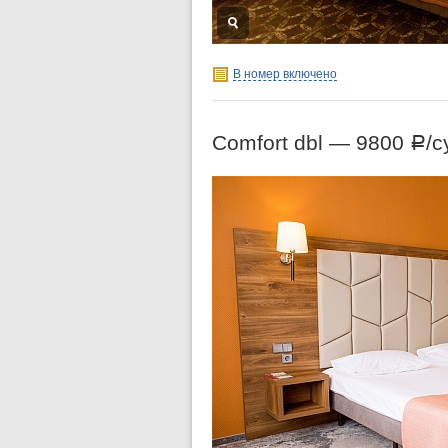
В номер включено
Comfort dbl —
9800
/с
Р