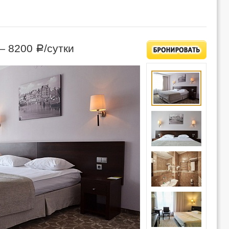
 —
8200
/сутки
Р