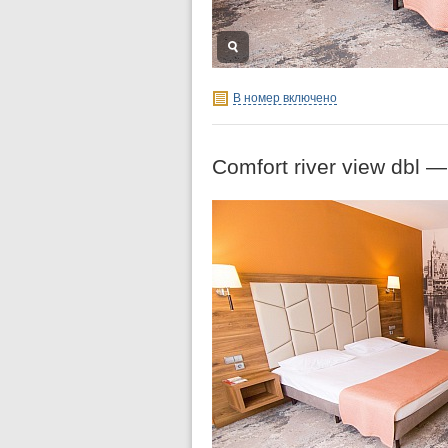
В номер включено
Comfort river view dbl 